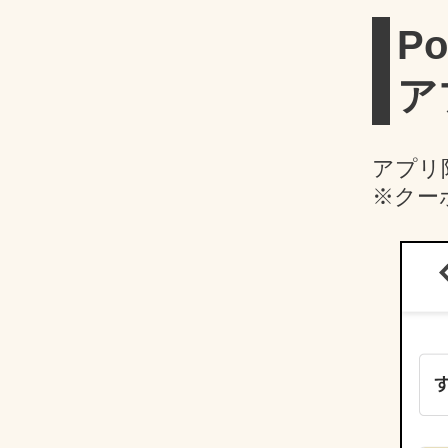
Po
ア
アプリ
※クー